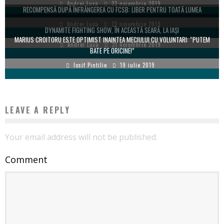
Andrei Luca
22 noiembrie 2019
RECOMPENSĂ DUPĂ ÎNFRÂNGEREA CU FCSB: LIBER PENTRU TOATĂ LUMEA
Andrei Luca
22 noiembrie 2019
DYNAMITE FIGHTING SHOW, ÎN ACEASTĂ SEARĂ, LA IAȘI
MARIUS CROITORU ESTE OPTIMIST INAINTEA MECIULUI CU VOLUNTARI: “PUTEM
Andrei Luca
21 noiembrie 2019
BATE PE ORICINE!”
Iosif Pintilie
19 iulie 2019
LEAVE A REPLY
Your email address will not be published.
Comment