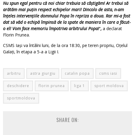
Nu spun egal pentru că noi chiar trebuia să câştigăm! Ar trebui să
arătăm mai puţin respect echipelor mari! Dincolo de asta, n-am
înţeles intervenţiile domnului Popa în repriza a doua. Rar mi-a fost
dat să văd o echipă împinsă de la spate de maniera în care a făcut-
o el! Vom face memoriu împotriva arbitrului Popa!
“
,
a declarat
Florin Prunea.
CSMS Iași va întâlni luni, de la ora 18:30, pe teren propriu, Oțelul
Galați, în etapa a 5-a a Ligii I.
arbitru
astra giurgiu
catalin popa
csms iasi
deschidere
florin prunea
liga 1
sport moldova
sportmoldova
SHARE ON: