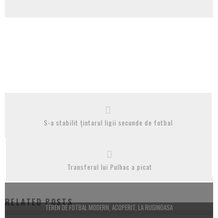
S-a stabilit țintarul ligii secunde de fotbal
Transferul lui Pulhac a picat
RELATED POSTS
TEREN DE FOTBAL MODERN, ACOPERIT, LA RUGINOASA