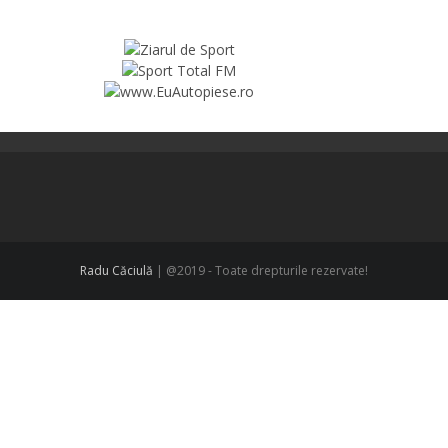
Radu Căciulă
| @2019 - Toate drepturile rezervate!