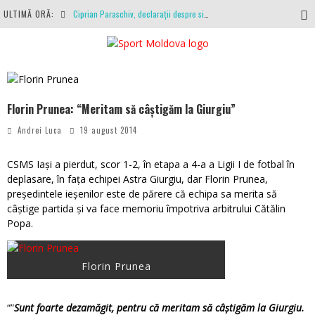
ULTIMĂ ORĂ:
Ciprian Paraschiv, declarații despre situația clubului, arbitrajul cu Hermannstadt și relația cu Primăria Iași
Antrenamente la peste 30 de grade Celsius. Mircea Rednic își pregătește fotbaliștii pentru calvarul de duminică
Politehnica Iași, scrisoare deschisă către conducătorii fotbalului românesc, european și mondial
O repriză executați de arbitru, o repriză executați de propriul joc
Florin Prunea: “Meritam să câștigăm la Giurgiu”
Coronavirus la FC Botoșani. Un străin a stat în carantină, dar a fost testat pozitiv
Andrei Luca
19 august 2014
CSMS Iași a pierdut, scor 1-2, în etapa a 4-a a Ligii I de fotbal în
deplasare, în fața echipei Astra Giurgiu, dar Florin Prunea,
președintele ieșenilor este de părere că echipa sa merita să
câștige partida și va face memoriu împotriva arbitrului Cătălin
Popa.
Florin Prunea
“”
Sunt foarte dezamăgit, pentru că meritam să câştigăm la Giurgiu.