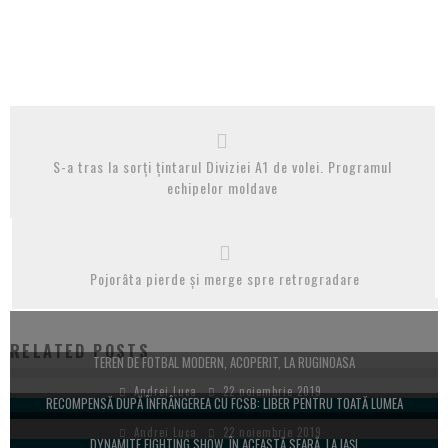
S-a tras la sorți țintarul Diviziei A1 de volei. Programul
echipelor moldave
Pojorâta pierde și merge spre retrogradare
RELATED POSTS
TEREN DE FOTBAL MODERN, ACOPERIT, LA RUGINOASA
Andrei Luca
22 noiembrie 2019
RECOMPENSĂ DUPĂ ÎNFRÂNGEREA CU FCSB: LIBER PENTRU TOATĂ LUMEA
Andrei Luca
22 noiembrie 2019
DYNAMITE FIGHTING SHOW, ÎN ACEASTĂ SEARĂ, LA IAȘI