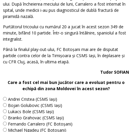
ului. După încheierea meciului de luni, Carralero a fost internat în
spital, unde medicii i-au pus diagnosticul de dublă fractură de
piramidă nazală.
Purtătorul tricoului cu numărul 20 a jucat în acest sezon 349 de
minute, bifând 10 partide. Într-o singură întâlnire, spaniolul a fost
integralist.
Până la finalul play-out-ului, FC Botoșani mai are de disputat
partide contra celor de la Timișoara și CSMS Iași, în deplasare și
cu CFR Cluj, acasă, în ultima etapă.
Tudor SOFIAN
Care a fost cel mai bun jucător care a evoluat pentru o
echipă din zona Moldovei în acest sezon?
Andrei Cristea (CSMS Iași)
Bojan Golubovic (CSMS Iași)
Lukacs Bole (CSMS Iași)
Branko Grahovac (CSMS Iași)
Fernando Carralero (FC Botoșani)
Michael Ngadeu (FC Botoșani)