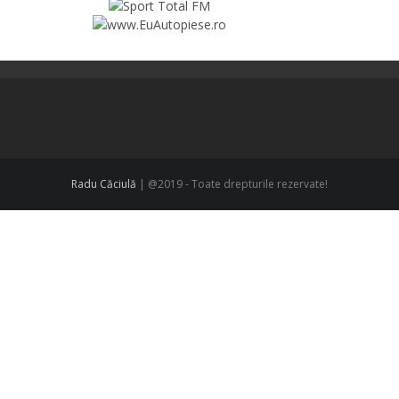
Radu Căciulă
| @2019 - Toate drepturile rezervate!