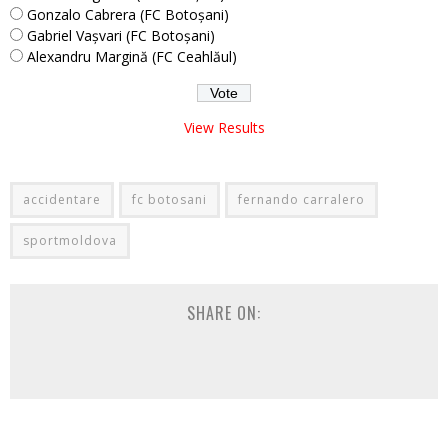
Gonzalo Cabrera (FC Botoșani)
Gabriel Vașvari (FC Botoșani)
Alexandru Margină (FC Ceahlăul)
View Results
accidentare
fc botosani
fernando carralero
sportmoldova
SHARE ON: