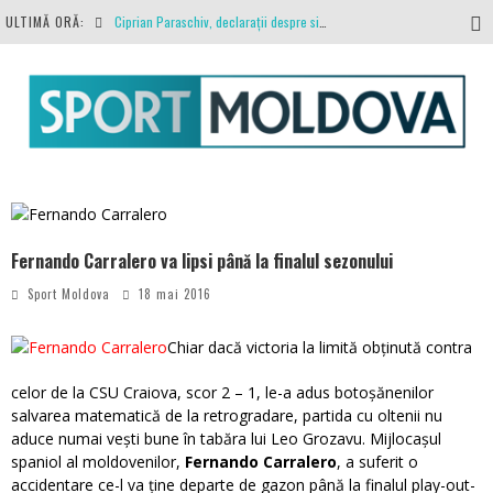
ULTIMĂ ORĂ:
Ciprian Paraschiv, declarații despre situația clubului, arbitrajul cu Hermannstadt și relația cu Primăria Iași
Antrenamente la peste 30 de grade Celsius. Mircea Rednic își pregătește fotbaliștii pentru calvarul de duminică
Politehnica Iași, scrisoare deschisă către conducătorii fotbalului românesc, european și mondial
O repriză executați de arbitru, o repriză executați de propriul joc
Coronavirus la FC Botoșani. Un străin a stat în carantină, dar a fost testat pozitiv
Fernando Carralero va lipsi până la finalul sezonului
Sport Moldova
18 mai 2016
Chiar dacă victoria la limită obținută contra
celor de la CSU Craiova, scor 2 – 1, le-a adus botoșănenilor
salvarea matematică de la retrogradare, partida cu oltenii nu
aduce numai vești bune în tabăra lui Leo Grozavu. Mijlocașul
spaniol al moldovenilor,
Fernando Carralero
, a suferit o
accidentare ce-l va ține departe de gazon până la finalul play-out-