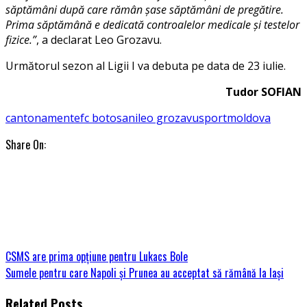
săptămâni după care rămân şase săptămâni de pregătire.
Prima săptămână e dedicată controalelor medicale şi testelor
fizice.”
, a declarat Leo Grozavu.
Următorul sezon al Ligii I va debuta pe data de 23 iulie.
Tudor SOFIAN
cantonamente
fc botosani
leo grozavu
sportmoldova
Share On:
CSMS are prima opțiune pentru Lukacs Bole
Sumele pentru care Napoli și Prunea au acceptat să rămână la Iași
Related Posts