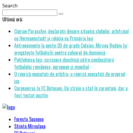
Search
Ultimă oră:
Ciprian Paraschiv, declarații despre situația clubului, arbitrajul
cu Hermannstadt și relația cu Primăria Iași
Antrenamente la peste 30 de grade Celsius. Mircea Rednic își
pregătește fotbaliștii pentru calvarul de duminică
Politehnica Iași, scrisoare deschisă către conducătorii
fotbalului românesc, european și mondial
O repriză executați de arbitru, o repriză executați de propriul
joc
Coronavirus la FC Botoșani. Un străin a stat în carantină, dar a
fost testat pozitiv
Foresta Suceava
Stiinta Miroslava