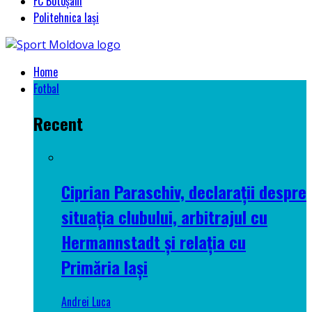
FC Botoșani
Politehnica Iași
Home
Fotbal
Recent
Ciprian Paraschiv, declarații despre
situația clubului, arbitrajul cu
Hermannstadt și relația cu
Primăria Iași
Andrei Luca