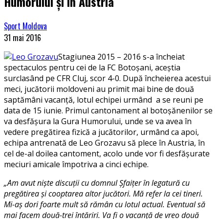
Humorului și în Austria
Sport Moldova
31 mai 2016
Stagiunea 2015 – 2016 s-a încheiat
spectaculos pentru cei de la FC Botoșani, aceștia
surclasând pe CFR Cluj, scor 4-0. După încheierea acestui
meci, jucătorii moldoveni au primit mai bine de două
saptămâni vacanță, lotul echipei urmând a se reuni pe
data de 15 iunie. Primul cantonament al botoșănenilor se
va desfășura la Gura Humorului, unde se va avea în
vedere pregătirea fizică a jucătorilor, urmând ca apoi,
echipa antrenată de Leo Grozavu să plece în Austria, în
cel de-al doilea cantoment, acolo unde vor fi desfășurate
meciuri amicale împotriva a cinci echipe.
„Am avut nişte discuţii cu domnul Şfaiţer în legatură cu
pregătirea și cooptarea altor jucători. Mă refer la cei tineri.
Mi-aş dori foarte mult să rămân cu lotul actual. Eventual să
mai facem două-trei întăriri. Va fi o vacanţă de vreo două