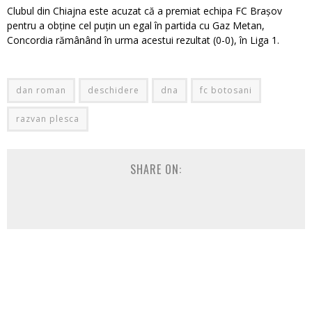
Clubul din Chiajna este acuzat că a premiat echipa FC Brașov
pentru a obține cel puțin un egal în partida cu Gaz Metan,
Concordia rămânând în urma acestui rezultat (0-0), în Liga 1.
dan roman
deschidere
dna
fc botosani
razvan plesca
SHARE ON: