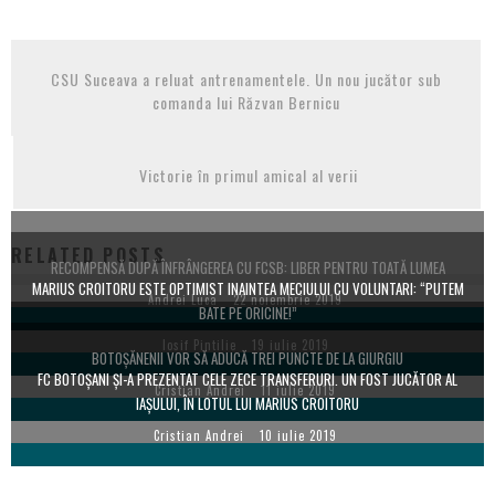
CSU Suceava a reluat antrenamentele. Un nou jucător sub
comanda lui Răzvan Bernicu
Victorie în primul amical al verii
RELATED POSTS
RECOMPENSĂ DUPĂ ÎNFRÂNGEREA CU FCSB: LIBER PENTRU TOATĂ LUMEA
MARIUS CROITORU ESTE OPTIMIST INAINTEA MECIULUI CU VOLUNTARI: “PUTEM
Andrei Luca
22 noiembrie 2019
BATE PE ORICINE!”
Iosif Pintilie
19 iulie 2019
BOTOŞĂNENII VOR SĂ ADUCĂ TREI PUNCTE DE LA GIURGIU
FC BOTOŞANI ŞI-A PREZENTAT CELE ZECE TRANSFERURI. UN FOST JUCĂTOR AL
Cristian Andrei
11 iulie 2019
IAŞULUI, ÎN LOTUL LUI MARIUS CROITORU
Cristian Andrei
10 iulie 2019