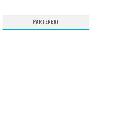
WordPress
booking
plugin
PARTENERI