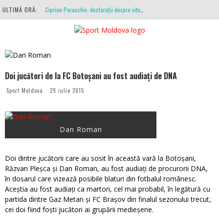
ULTIMĂ ORĂ:
Ciprian Paraschiv, declarații despre situația clubului, arbitrajul cu Hermannstadt și relația cu Primăria Iași
Antrenamente la peste 30 de grade Celsius. Mircea Rednic își pregătește fotbaliștii pentru calvarul de duminică
Politehnica Iași, scrisoare deschisă către conducătorii fotbalului românesc, european și mondial
O repriză executați de arbitru, o repriză executați de propriul joc
Doi jucători de la FC Botoșani au fost audiați de DNA
Coronavirus la FC Botoșani. Un străin a stat în carantină, dar a fost testat pozitiv
Sport Moldova
29 iulie 2015
Dan Roman
Doi dintre jucătorii care au sosit în această vară la Botoșani,
Răzvan Pleșca și Dan Roman, au fost audiați de procurorii DNA,
în dosarul care vizează posibile blaturi din fotbalul românesc.
Aceștia au fost audiați ca martori, cel mai probabil, în legătură cu
partida dintre Gaz Metan și FC Brașov din finalul sezonului trecut,
cei doi fiind foști jucători ai grupării medieșene.