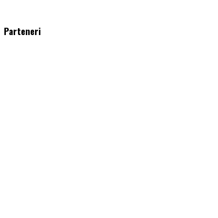
WordPress
booking
plugin
Parteneri