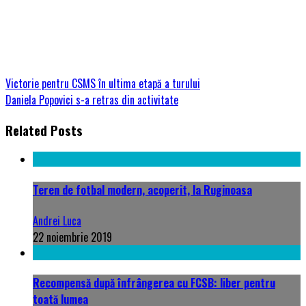
Victorie pentru CSMS în ultima etapă a turului
Daniela Popovici s-a retras din activitate
Related Posts
Teren de fotbal modern, acoperit, la Ruginoasa
Andrei Luca
22 noiembrie 2019
Recompensă după înfrângerea cu FCSB: liber pentru
toată lumea