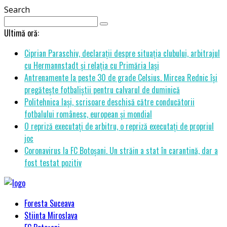
Search
Ultimă oră:
Ciprian Paraschiv, declarații despre situația clubului, arbitrajul
cu Hermannstadt și relația cu Primăria Iași
Antrenamente la peste 30 de grade Celsius. Mircea Rednic își
pregătește fotbaliștii pentru calvarul de duminică
Politehnica Iași, scrisoare deschisă către conducătorii
fotbalului românesc, european și mondial
O repriză executați de arbitru, o repriză executați de propriul
joc
Coronavirus la FC Botoșani. Un străin a stat în carantină, dar a
fost testat pozitiv
Foresta Suceava
Stiinta Miroslava