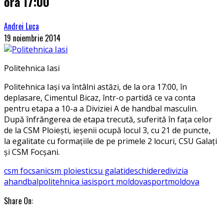
ora 17:00
Andrei Luca
19 noiembrie 2014
Politehnica Iasi
Politehnica Iași va întâlni astăzi, de la ora 17:00, în
deplasare, Cimentul Bicaz, într-o partidă ce va conta
pentru etapa a 10-a a Diviziei A de handbal masculin.
După înfrângerea de etapa trecută, suferită în fața celor
de la CSM Ploiești, ieșenii ocupă locul 3, cu 21 de puncte,
la egalitate cu formațiile de pe primele 2 locuri, CSU Galați
și CSM Focșani.
csm focsani
csm ploiesti
csu galati
deschidere
divizia
a
handbal
politehnica iasi
sport moldova
sportmoldova
Share On: