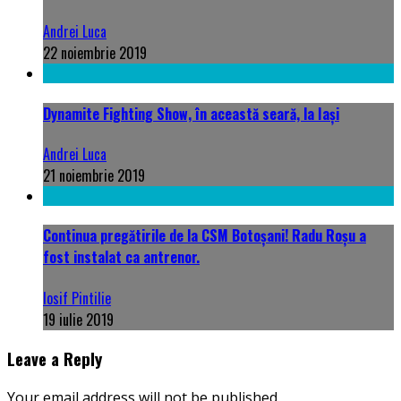
Andrei Luca
22 noiembrie 2019
Dynamite Fighting Show, în această seară, la Iași
Andrei Luca
21 noiembrie 2019
Continua pregătirile de la CSM Botoșani! Radu Roșu a
fost instalat ca antrenor.
Iosif Pintilie
19 iulie 2019
Leave a Reply
Your email address will not be published.