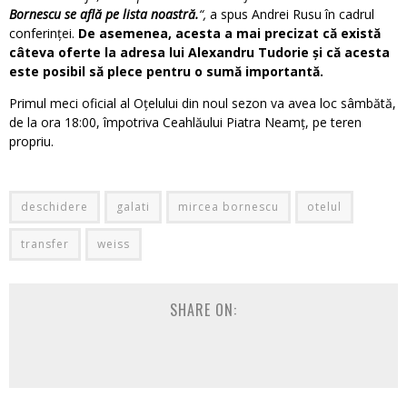
Bornescu se află pe lista noastră.
“,
a spus Andrei Rusu în cadrul
conferinței.
De asemenea, acesta a mai precizat că există
câteva oferte la adresa lui Alexandru Tudorie și că acesta
este posibil să plece pentru o sumă importantă.
Primul meci oficial al Oțelului din noul sezon va avea loc sâmbătă,
de la ora 18:00, împotriva Ceahlăului Piatra Neamț, pe teren
propriu.
deschidere
galati
mircea bornescu
otelul
transfer
weiss
SHARE ON: