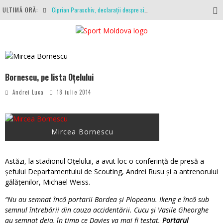
ULTIMĂ ORĂ:
Ciprian Paraschiv, declarații despre situația clubului, arbitrajul cu Hermannstadt și relația cu Primăria Iași
Antrenamente la peste 30 de grade Celsius. Mircea Rednic își pregătește fotbaliștii pentru calvarul de duminică
Politehnica Iași, scrisoare deschisă către conducătorii fotbalului românesc, european și mondial
O repriză executați de arbitru, o repriză executați de propriul joc
Bornescu, pe lista Oțelului
Coronavirus la FC Botoșani. Un străin a stat în carantină, dar a fost testat pozitiv
Andrei Luca
18 iulie 2014
Mircea Bornescu
Astăzi, la stadionul Oțelului, a avut loc o conferință de presă a
șefului Departamentului de Scouting, Andrei Rusu și a antrenorului
gălățenilor, Michael Weiss.
“Nu au semnat încă portarii Bordea şi Plopeanu. Ikeng e încă sub
semnul întrebării din cauza accidentării. Cucu şi Vasile Gheorghe
au semnat deja, în timp ce Davies va mai fi testat.
Portarul