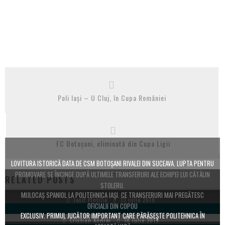
Poli Iași – U Cluj, în Cupa României
FC Botoșani, eliminată din Cupa Ligii
LOVITURA ISTORICĂ DATA DE CSM BOTOȘANI RIVALEI DIN SUCEAVA. LUPTA PENTRU
PROMOVARE SE ÎNCINGE DUPĂ ULTIMELE TRANSFERURI ALE ECHIPEI LUI CĂTĂLIN
RELATED POSTS
STOLERU.
MIJLOCAŞ SPANIOL LA POLITEHNICA IAŞI. CE TRANSFERURI MAI PREGĂTESC
Iosif Pintilie
13 iulie 2019
OFICIALII DIN COPOU
EXCLUSIV. PRIMUL JUCĂTOR IMPORTANT CARE PĂRĂSEȘTE POLITEHNICA ÎN
Cristian Andrei
10 iulie 2019