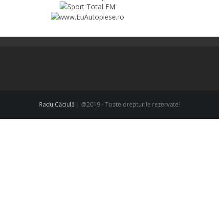
Radu Căciulă
| @2019 - Toate drepturile rezervate!