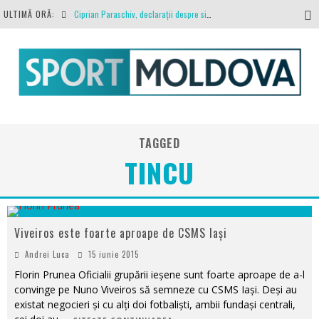
ULTIMĂ ORĂ:
Ciprian Paraschiv, declarații despre situația clubului, arbitrajul cu Hermannstadt și relația cu Primăria Iași
Antrenamente la peste 30 de grade Celsius. Mircea Rednic își pregătește fotbaliștii pentru calvarul de duminică
Politehnica Iași, scrisoare deschisă către conducătorii fotbalului românesc, european și mondial
O repriză executați de arbitru, o repriză executați de propriul joc
Coronavirus la FC Botoșani. Un străin a stat în carantină, dar a fost testat pozitiv
TAGGED
TINCU
Viveiros este foarte aproape de CSMS Iași
Andrei Luca
15 iunie 2015
Florin Prunea Oficialii grupării ieșene sunt foarte aproape de a-l
convinge pe Nuno Viveiros să semneze cu CSMS Iași. Deși au
existat negocieri și cu alți doi fotbaliști, ambii fundași centrali,