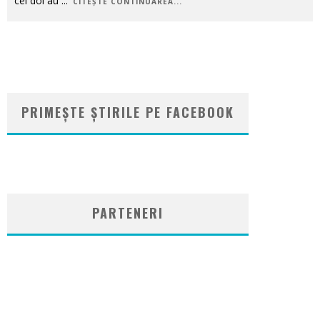
cei doi au
...
CITEȘTE CONTINUAREA...
PRIMEȘTE ȘTIRILE PE FACEBOOK
WordPress
booking
plugin
PARTENERI