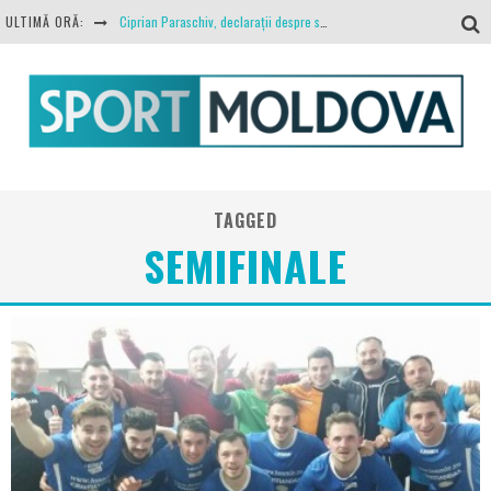
ULTIMĂ ORĂ:
Ciprian Paraschiv, declarații despre situația clubului, arbitrajul cu Hermannstadt și relația cu Primăria Iași
Antrenamente la peste 30 de grade Celsius. Mircea Rednic își pregătește fotbaliștii pentru calvarul de duminică
Politehnica Iași, scrisoare deschisă către conducătorii fotbalului românesc, european și mondial
O repriză executați de arbitru, o repriză executați de propriul joc
Coronavirus la FC Botoșani. Un străin a stat în carantină, dar a fost testat pozitiv
TAGGED
SEMIFINALE