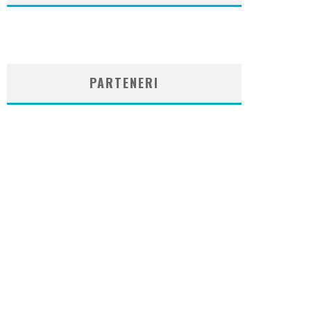
WordPress
booking
plugin
PARTENERI