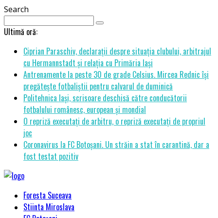
Search
Ultimă oră:
Ciprian Paraschiv, declarații despre situația clubului, arbitrajul
cu Hermannstadt și relația cu Primăria Iași
Antrenamente la peste 30 de grade Celsius. Mircea Rednic își
pregătește fotbaliștii pentru calvarul de duminică
Politehnica Iași, scrisoare deschisă către conducătorii
fotbalului românesc, european și mondial
O repriză executați de arbitru, o repriză executați de propriul
joc
Coronavirus la FC Botoșani. Un străin a stat în carantină, dar a
fost testat pozitiv
Foresta Suceava
Stiinta Miroslava