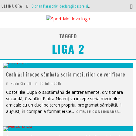
ULTIMĂ ORĂ:
Ciprian Paraschiv, declarații despre situația clubului, arbitrajul cu Hermannstadt și relația cu Primăria Iași
Antrenamente la peste 30 de grade Celsius. Mircea Rednic își pregătește fotbaliștii pentru calvarul de duminică
Politehnica Iași, scrisoare deschisă către conducătorii fotbalului românesc, european și mondial
TAGGED
O repriză executați de arbitru, o repriză executați de propriul joc
LIGA 2
Coronavirus la FC Botoșani. Un străin a stat în carantină, dar a fost testat pozitiv
Ceahlăul începe sâmbătă seria meciurilor de verificare
Radu Căciulă
30 iulie 2015
Costel Ilie După o săptămână de antrenamente, divizionara
secundă, Ceahlăul Piatra Neamț va începe seria meciurilor
amicale cu un duel pe teren propriu, programat sâmbătă, 1
august, în compania formației Ce
...
CITEȘTE CONTINUAREA...