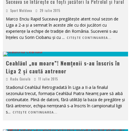
Suceava se întărește cu foști jucători la Petrolul și Farul
Sport Moldova
29 iulie 2015
Marco Enciu Rapid Suceava pregătește atent noul sezon de
Liga a 2-a și a semnat în aceste zile cu doi jucători cu
experiențe la echipe de tradiție din România. Sucevenii s-au
înțeles cu Sorin Ciobanu și cu
...
CITEȘTE CONTINUAREA...
Ceahlăul „nu moare”! Nemțenii s-au înscris în
Liga 2 și caută antrenor
Radu Căciulă
11 iulie 2015
Stadionul Ceahlăul Retrogradată în Liga a II-a la finalul
sezonului trecut, formația Ceahlăul Piatra Neamț pare să aibă
continuitate. Plină de datorii, fără utilități la baza de pregătire și
fără antrenor, echipa nemțeană s-a înscris în campionatul ligii
s
...
CITEȘTE CONTINUAREA...