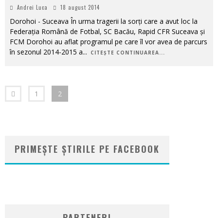
Andrei Luca
18 august 2014
Dorohoi - Suceava În urma tragerii la sorți care a avut loc la
Federația Română de Fotbal, SC Bacău, Rapid CFR Suceava și
FCM Dorohoi au aflat programul pe care îl vor avea de parcurs
în sezonul 2014-2015 a
...
CITEȘTE CONTINUAREA...
1
2
PRIMEȘTE ȘTIRILE PE FACEBOOK
WordPress
booking
plugin
PARTENERI