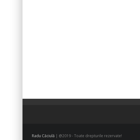
Radu Căciulă
| @2019 - Toate drepturile rezervate!