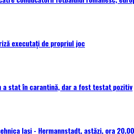
riză executați de propriul joc
 a stat în carantină, dar a fost testat pozitiv
tehnica Iași - Hermannstadt, astăzi, ora 20.0