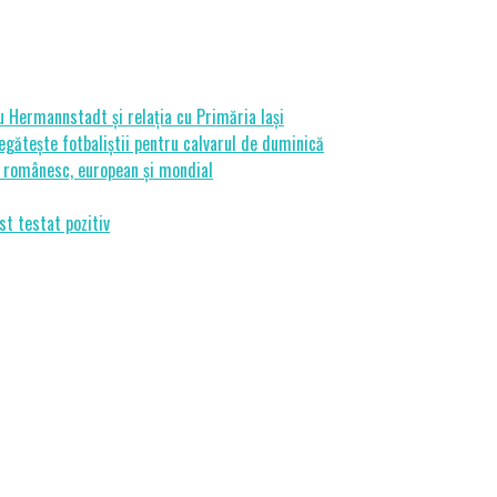
cu Hermannstadt și relația cu Primăria Iași
gătește fotbaliștii pentru calvarul de duminică
ui românesc, european și mondial
st testat pozitiv