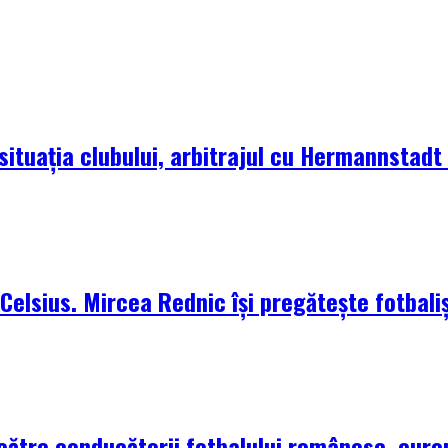
situația clubului, arbitrajul cu Hermannstadt ș
elsius. Mircea Rednic își pregătește fotbaliș
 către conducătorii fotbalului românesc, euro