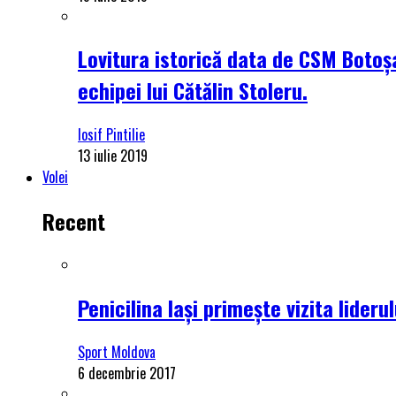
Lovitura istorică data de CSM Botoșa
echipei lui Cătălin Stoleru.
Iosif Pintilie
13 iulie 2019
Volei
Recent
Penicilina Iași primește vizita lider
Sport Moldova
6 decembrie 2017