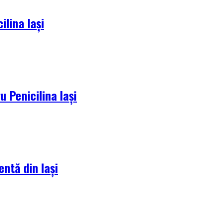
lina Iași
 Penicilina Iași
entă din Iași