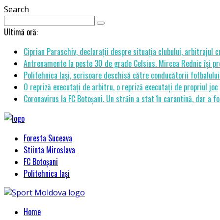
Search
Ultimă oră:
Ciprian Paraschiv, declarații despre situația clubului, arbitrajul 
Antrenamente la peste 30 de grade Celsius. Mircea Rednic își pre
Politehnica Iași, scrisoare deschisă către conducătorii fotbalul
O repriză executați de arbitru, o repriză executați de propriul joc
Coronavirus la FC Botoșani. Un străin a stat în carantină, dar a fo
Foresta Suceava
Stiinta Miroslava
FC Botoșani
Politehnica Iași
Home