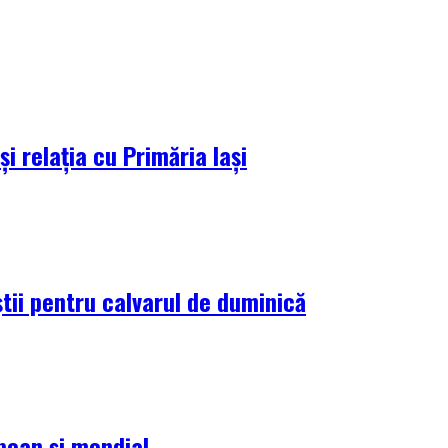
i relația cu Primăria Iași
tii pentru calvarul de duminică
pean și mondial