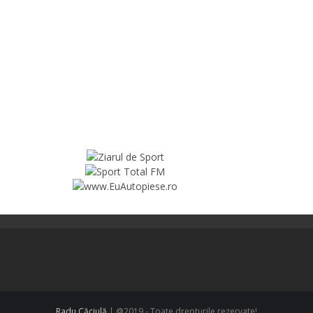
Radu Căciulă
| @2019 - Toate drepturile rezervate!