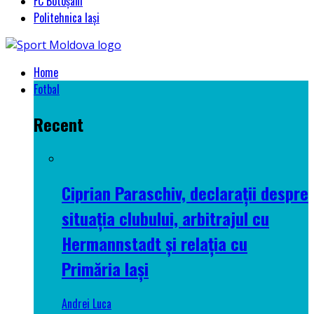
FC Botoșani
Politehnica Iași
Home
Fotbal
Recent
Ciprian Paraschiv, declarații despre
situația clubului, arbitrajul cu
Hermannstadt și relația cu
Primăria Iași
Andrei Luca