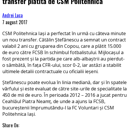
transfer plătită de CSM Politehnica
Andrei Luca
7 august 2017
CSM Politehnica Iași a perfectat în urmă cu câteva minute
un nou transfer. Cătălin Ștefănescu a semnat un contract
valabil 2 ani cu gruparea din Copou, care a plătit 15.000
de euro către FCSB în schimbul fotbalistului. Mijlocașul a
fost prezent și la partida pe care alb-albaștrii au pierdut-
o sâmbătă, în fața CFR-ului, scor 0-2, iar astăzi a stabilit
ultimele detalii contractuale cu oficialii ieșeni.
Ștefănescu poate evolua în linia mediană, dar și în spatele
vârfului și este evaluat de către site-urile de specialitate la
450 de mii de euro. În perioada 2012 – 2016 a jucat pentru
Ceahlăul Piatra Neamț, de unde a ajuns la FCSB,
bucureștenii împrumutându-l la FC Voluntari și CSM
Politehnica Iași.
Share On: