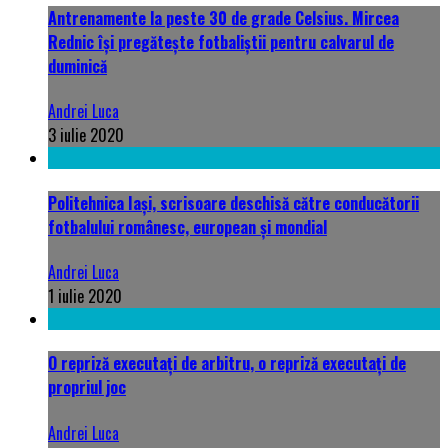
Antrenamente la peste 30 de grade Celsius. Mircea
Rednic își pregătește fotbaliștii pentru calvarul de
duminică
Andrei Luca
3 iulie 2020
Politehnica Iași, scrisoare deschisă către conducătorii
fotbalului românesc, european și mondial
Andrei Luca
1 iulie 2020
O repriză executați de arbitru, o repriză executați de
propriul joc
Andrei Luca