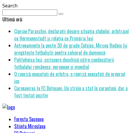
Search
Ultimă oră:
Ciprian Paraschiv, declarații despre situația clubului, arbitrajul
cu Hermannstadt și relația cu Primăria Iași
Antrenamente la peste 30 de grade Celsius. Mircea Rednic își
pregătește fotbaliștii pentru calvarul de duminică
Politehnica Iași, scrisoare deschisă către conducătorii
fotbalului românesc, european și mondial
O repriză executați de arbitru, o repriză executați de propriul
joc
Coronavirus la FC Botoșani. Un străin a stat în carantină, dar a
fost testat pozitiv
Foresta Suceava
Stiinta Miroslava