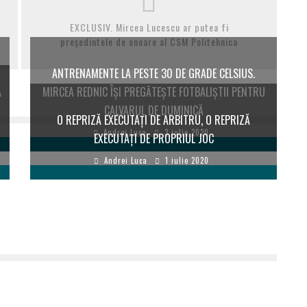
EXCLUSIV. Mircea Lucescu ar putea fi
președintele de onoare al CSM Politehnica
ANTRENAMENTE LA PESTE 30 DE GRADE CELSIUS.
A
MIRCEA REDNIC ÎȘI PREGĂTEȘTE FOTBALIȘTII PENTRU
CALVARUL DE DUMINICĂ
O REPRIZĂ EXECUTAȚI DE ARBITRU, O REPRIZĂ
Andrei Luca
3 iulie 2020
EXECUTAȚI DE PROPRIUL JOC
Andrei Luca
1 iulie 2020