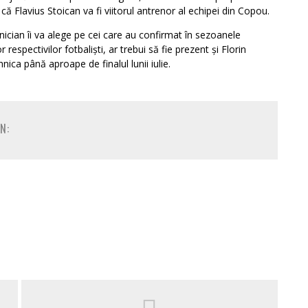
l că Flavius Stoican va fi viitorul antrenor al echipei din Copou.
hnician îi va alege pe cei care au confirmat în sezoanele
 respectivilor fotbaliști, ar trebui să fie prezent și Florin
ica până aproape de finalul lunii iulie.
N: