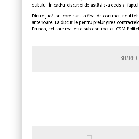
clubului. În cadrul discuției de astăzi s-a decis și faptu
Dintre jucătorii care sunt la final de contract, noul te
anterioare. La discuțiile pentru prelungirea contractelor
Prunea, cel care mai este sub contract cu CSM Politehn
SHARE O