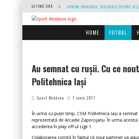
ULTIMĂ ORĂ:
HOME
FOTBAL
O REPRIZĂ EXECUTAȚI DE ARBITRU, O REPRI
Au semnat cu rușii. Cu ce noută
Politehnica Iași
Sport Moldova
7 iunie 2017
În urmă cu puțin timp, CSM Politehnica Iași a semna
reprezentată de Arcadie Zaporojanu. În urma acestui ac
accederea în play-off-ul Ligii 1.
Colaborarea constă în faptul că noul partener va aduc