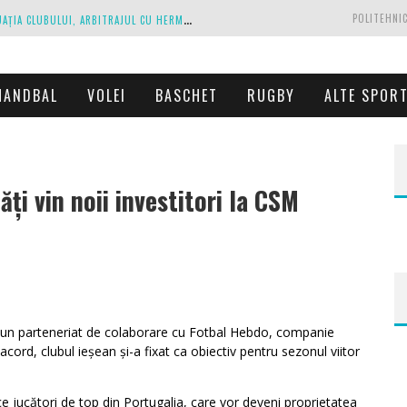
C
IPRIAN PARASCHIV, DECLARAȚII DESPRE SITUAȚIA CLUBULUI, ARBITRAJUL CU HERMANNSTADT ȘI RELAȚIA CU PRIMĂRIA IAȘI
POLITEHNIC
A
NTRENAMENTE LA PESTE 30 DE GRADE CELSIUS. MIRCEA REDNIC ÎȘI PREGĂTEȘTE FOTBALIȘTII PENTRU CALVARUL DE DUMINICĂ
P
OLITEHNICA IAȘI, SCRISOARE DESCHISĂ CĂTRE CONDUCĂTORII FOTBALULUI ROMÂNESC, EUROPEAN ȘI MONDIAL
HANDBAL
VOLEI
BASCHET
RUGBY
ALTE SPOR
ZĂ EXECUTAȚI DE PROPRIUL JOC
C
ORONAVIRUS LA FC BOTOȘANI. UN STRĂIN A STAT ÎN CARANTINĂ, DAR A FOST TESTAT POZITIV
ți vin noii investitori la CSM
WordPress
booking
plugin
t un parteneriat de colaborare cu Fotbal Hebdo, companie
ord, clubul ieșean și-a fixat ca obiectiv pentru sezonul viitor
e jucători de top din Portugalia, care vor deveni proprietatea