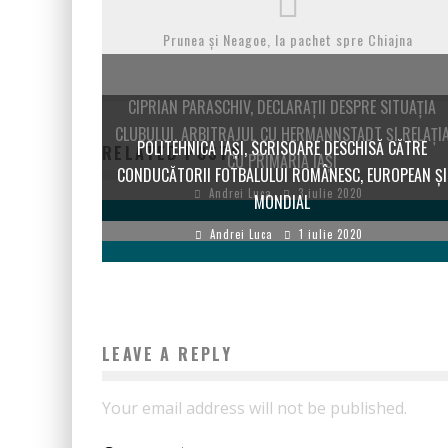
Prunea și Neagoe, la pachet spre Chiajna
CIPRIAN PARASCHIV, DECLARAȚII DESPRE SITUAȚIA
CLUBULUI, ARBITRAJUL CU HERMANNSTADT ȘI RELAȚI
POLITEHNICA IAȘI, SCRISOARE DESCHISĂ CĂTRE
RELATED POSTS
CU PRIMĂRIA IAȘI
CONDUCĂTORII FOTBALULUI ROMÂNESC, EUROPEAN ȘI
Andrei Luca
3 iulie 2020
MONDIAL
Andrei Luca
1 iulie 2020
LEAVE A REPLY
Your email address will not be published.