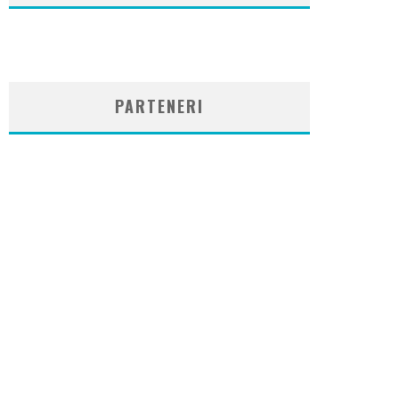
WordPress
booking
plugin
PARTENERI