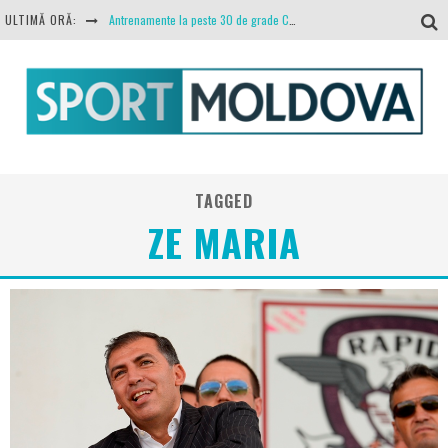
ULTIMĂ ORĂ:
Antrenamente la peste 30 de grade Celsius. Mircea Rednic își pregătește fotbaliștii pentru calvarul de duminică
Politehnica Iași, scrisoare deschisă către conducătorii fotbalului românesc, european și mondial
O repriză executați de arbitru, o repriză executați de propriul joc
Coronavirus la FC Botoșani. Un străin a stat în carantină, dar a fost testat pozitiv
Ciprian Paraschiv, declarații despre situația clubului, arbitrajul cu Hermannstadt și relația cu Primăria Iași
TAGGED
ZE MARIA