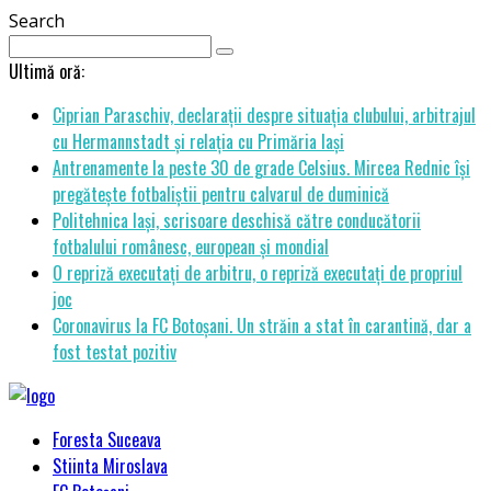
Search
Ultimă oră:
Ciprian Paraschiv, declarații despre situația clubului, arbitrajul
cu Hermannstadt și relația cu Primăria Iași
Antrenamente la peste 30 de grade Celsius. Mircea Rednic își
pregătește fotbaliștii pentru calvarul de duminică
Politehnica Iași, scrisoare deschisă către conducătorii
fotbalului românesc, european și mondial
O repriză executați de arbitru, o repriză executați de propriul
joc
Coronavirus la FC Botoșani. Un străin a stat în carantină, dar a
fost testat pozitiv
Foresta Suceava
Stiinta Miroslava