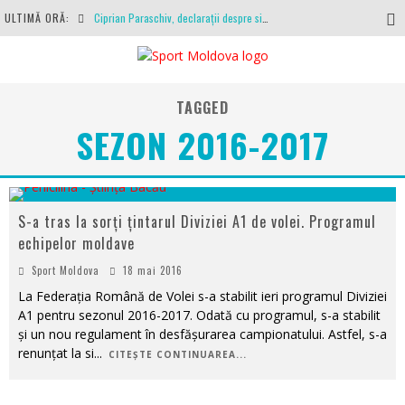
ULTIMĂ ORĂ:
Ciprian Paraschiv, declarații despre situația clubului, arbitrajul cu Hermannstadt și relația cu Primăria Iași
Antrenamente la peste 30 de grade Celsius. Mircea Rednic își pregătește fotbaliștii pentru calvarul de duminică
Politehnica Iași, scrisoare deschisă către conducătorii fotbalului românesc, european și mondial
TAGGED
O repriză executați de arbitru, o repriză executați de propriul joc
SEZON 2016-2017
Coronavirus la FC Botoșani. Un străin a stat în carantină, dar a fost testat pozitiv
S-a tras la sorți țintarul Diviziei A1 de volei. Programul
echipelor moldave
Sport Moldova
18 mai 2016
La Federația Română de Volei s-a stabilit ieri programul Diviziei
A1 pentru sezonul 2016-2017. Odată cu programul, s-a stabilit
și un nou regulament în desfășurarea campionatului. Astfel, s-a
renunțat la si
...
CITEȘTE CONTINUAREA...