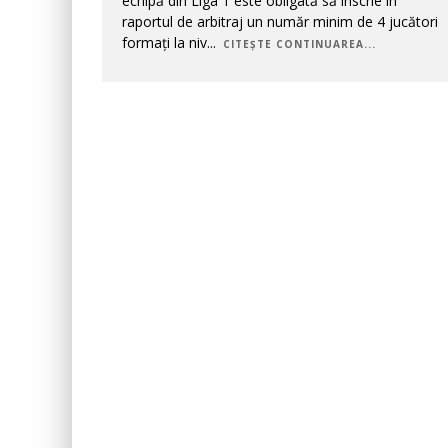
echipă din Liga 1 este obligată să înscrie în
raportul de arbitraj un număr minim de 4 jucători
formați la niv
...
CITEȘTE CONTINUAREA...