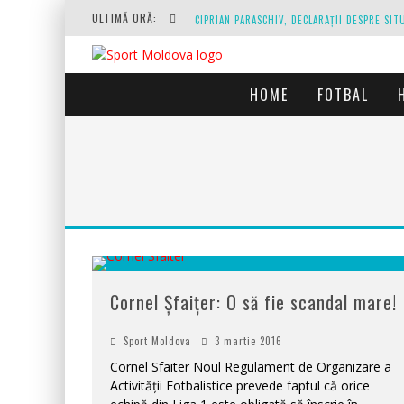
ULTIMĂ ORĂ:
HOME
FOTBAL
O REPRIZĂ EXECUTAȚI DE ARBITRU, O REPRI
Cornel Șfaițer: O să fie scandal mare!
Sport Moldova
3 martie 2016
Cornel Sfaiter Noul Regulament de Organizare a
Activității Fotbalistice prevede faptul că orice