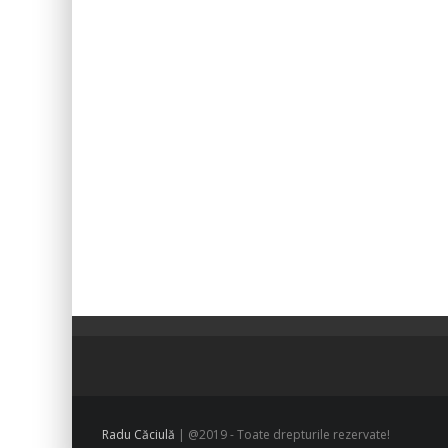
Radu Căciulă
| @2019 - Toate drepturile rezervate!