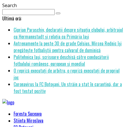
Search
Ultimă oră:
Ciprian Paraschiv, declarații despre situația clubului, arbitrajul
cu Hermannstadt și relația cu Primăria Iași
Antrenamente la peste 30 de grade Celsius. Mircea Rednic își
pregătește fotbaliștii pentru calvarul de duminică
Politehnica Iași, scrisoare deschisă către conducătorii
fotbalului românesc, european și mondial
O repriză executați de arbitru, o repriză executați de propriul
joc
Coronavirus la FC Botoșani. Un străin a stat în carantină, dar a
fost testat pozitiv
Foresta Suceava
Stiinta Miroslava