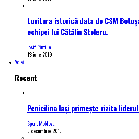
Lovitura istorică data de CSM Botoșa
echipei lui Cătălin Stoleru.
Iosif Pintilie
13 iulie 2019
Volei
Recent
Penicilina Iași primește vizita lider
Sport Moldova
6 decembrie 2017