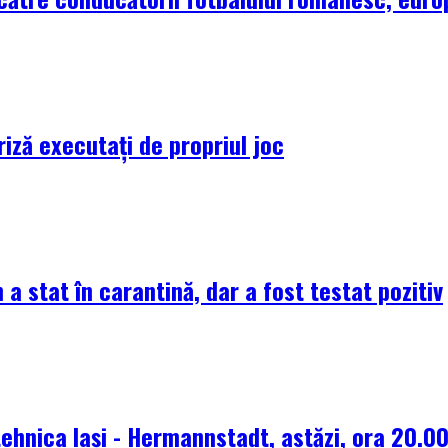
riză executați de propriul joc
 a stat în carantină, dar a fost testat pozitiv
tehnica Iași - Hermannstadt, astăzi, ora 20.0