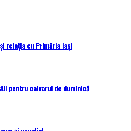
i relația cu Primăria Iași
tii pentru calvarul de duminică
pean și mondial