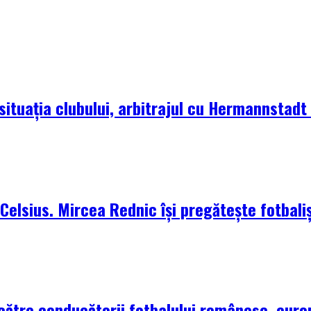
situația clubului, arbitrajul cu Hermannstadt ș
elsius. Mircea Rednic își pregătește fotbaliș
 către conducătorii fotbalului românesc, euro