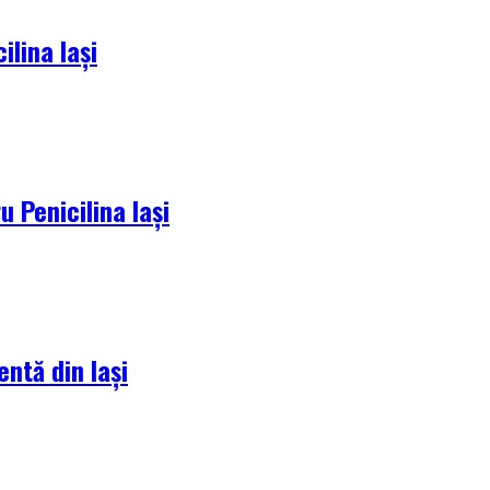
lina Iași
 Penicilina Iași
entă din Iași