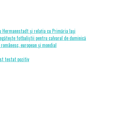
cu Hermannstadt și relația cu Primăria Iași
gătește fotbaliștii pentru calvarul de duminică
ui românesc, european și mondial
st testat pozitiv