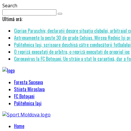
Search
Ultimă oră:
Ciprian Paraschiv, declarații despre situația clubului, arbitrajul 
Antrenamente la peste 30 de grade Celsius. Mircea Rednic își pre
Politehnica Iași, scrisoare deschisă către conducătorii fotbalul
O repriză executați de arbitru, o repriză executați de propriul joc
Coronavirus la FC Botoșani. Un străin a stat în carantină, dar a fo
Foresta Suceava
Stiinta Miroslava
FC Botoșani
Politehnica Iași
Home