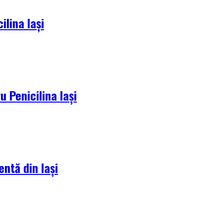
lina Iași
 Penicilina Iași
entă din Iași