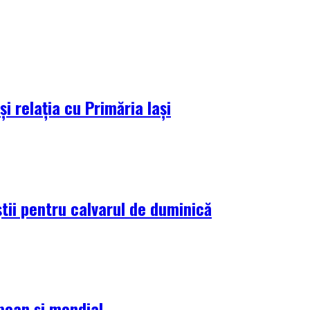
i relația cu Primăria Iași
tii pentru calvarul de duminică
pean și mondial