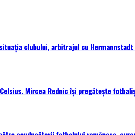
situația clubului, arbitrajul cu Hermannstadt ș
elsius. Mircea Rednic își pregătește fotbaliș
 către conducătorii fotbalului românesc, euro