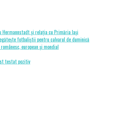
cu Hermannstadt și relația cu Primăria Iași
gătește fotbaliștii pentru calvarul de duminică
ui românesc, european și mondial
st testat pozitiv