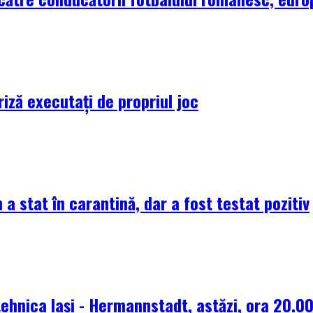
riză executați de propriul joc
 a stat în carantină, dar a fost testat pozitiv
tehnica Iași - Hermannstadt, astăzi, ora 20.0