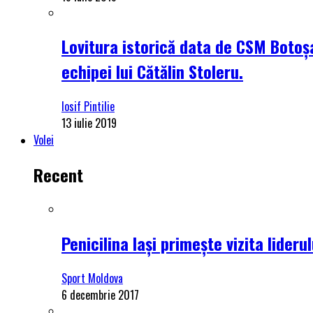
Lovitura istorică data de CSM Botoșa
echipei lui Cătălin Stoleru.
Iosif Pintilie
13 iulie 2019
Volei
Recent
Penicilina Iași primește vizita lider
Sport Moldova
6 decembrie 2017