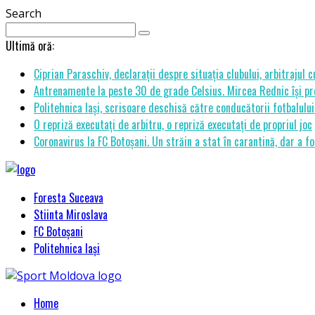
Search
Ultimă oră:
Ciprian Paraschiv, declarații despre situația clubului, arbitrajul 
Antrenamente la peste 30 de grade Celsius. Mircea Rednic își pre
Politehnica Iași, scrisoare deschisă către conducătorii fotbalul
O repriză executați de arbitru, o repriză executați de propriul joc
Coronavirus la FC Botoșani. Un străin a stat în carantină, dar a fo
Foresta Suceava
Stiinta Miroslava
FC Botoșani
Politehnica Iași
Home