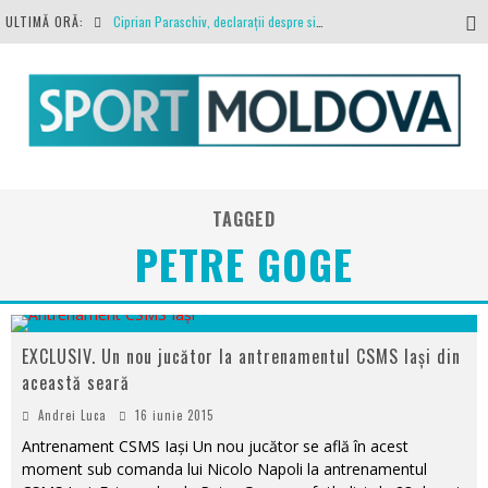
ULTIMĂ ORĂ:
Ciprian Paraschiv, declarații despre situația clubului, arbitrajul cu Hermannstadt și relația cu Primăria Iași
Antrenamente la peste 30 de grade Celsius. Mircea Rednic își pregătește fotbaliștii pentru calvarul de duminică
Politehnica Iași, scrisoare deschisă către conducătorii fotbalului românesc, european și mondial
O repriză executați de arbitru, o repriză executați de propriul joc
Coronavirus la FC Botoșani. Un străin a stat în carantină, dar a fost testat pozitiv
TAGGED
PETRE GOGE
EXCLUSIV. Un nou jucător la antrenamentul CSMS Iaşi din
această seară
Andrei Luca
16 iunie 2015
Antrenament CSMS Iaşi Un nou jucător se află în acest
moment sub comanda lui Nicolo Napoli la antrenamentul