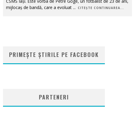
CSMS Iaşi. Este vorba de Petre Goge, un fotbalist de 23 de ani,
mijlocaş de bandă, care a evoluat
...
CITEȘTE CONTINUAREA...
PRIMEȘTE ȘTIRILE PE FACEBOOK
WordPress
booking
plugin
PARTENERI