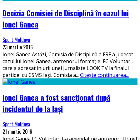
Decizia Comisiei de Disciplină în cazul lui
Ionel Ganea
Sport Moldova
23 martie 2016
Ionel Ganea Astăzi, Comisia de Disciplină a FRF a judecat
cazul lui Ionel Ganea, antrenorul formației FC Voluntari,
care a adresat injurii unei jurnaliste LOOK TV la finalul
partidei cu CSMS Iași. Comisia a
...
Citește continuarea...
Ionel Ganea a fost sancționat după
incidentul de la Iași
Sport Moldova
21 martie 2016
Ionel Ganea FC Voluntari l-a amendat pe antrenorul Ionel