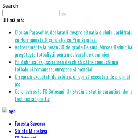
Search
Ultimă oră:
Ciprian Paraschiv, declarații despre situația clubului, arbitrajul
cu Hermannstadt și relația cu Primăria Iași
Antrenamente la peste 30 de grade Celsius. Mircea Rednic își
pregătește fotbaliștii pentru calvarul de duminică
Politehnica Iași, scrisoare deschisă către conducătorii
fotbalului românesc, european și mondial
O repriză executați de arbitru, o repriză executați de propriul
joc
Coronavirus la FC Botoșani. Un străin a stat în carantină, dar a
fost testat pozitiv
Foresta Suceava
Stiinta Miroslava