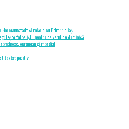
cu Hermannstadt și relația cu Primăria Iași
gătește fotbaliștii pentru calvarul de duminică
ui românesc, european și mondial
st testat pozitiv