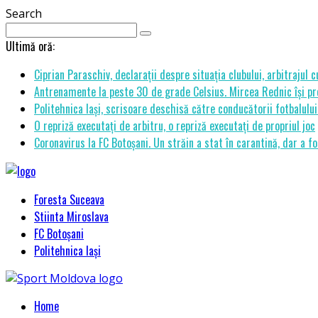
Search
Ultimă oră:
Ciprian Paraschiv, declarații despre situația clubului, arbitrajul 
Antrenamente la peste 30 de grade Celsius. Mircea Rednic își pre
Politehnica Iași, scrisoare deschisă către conducătorii fotbalul
O repriză executați de arbitru, o repriză executați de propriul joc
Coronavirus la FC Botoșani. Un străin a stat în carantină, dar a fo
Foresta Suceava
Stiinta Miroslava
FC Botoșani
Politehnica Iași
Home