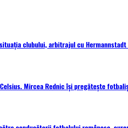
situația clubului, arbitrajul cu Hermannstadt ș
elsius. Mircea Rednic își pregătește fotbaliș
 către conducătorii fotbalului românesc, euro