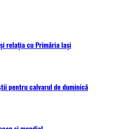
i relația cu Primăria Iași
tii pentru calvarul de duminică
pean și mondial