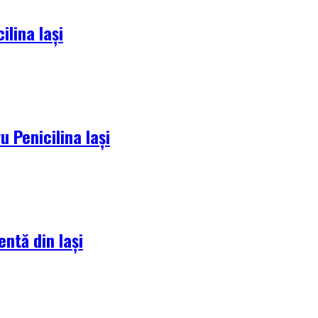
lina Iași
 Penicilina Iași
entă din Iași