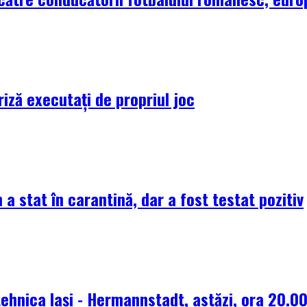
riză executați de propriul joc
 a stat în carantină, dar a fost testat pozitiv
tehnica Iași - Hermannstadt, astăzi, ora 20.0