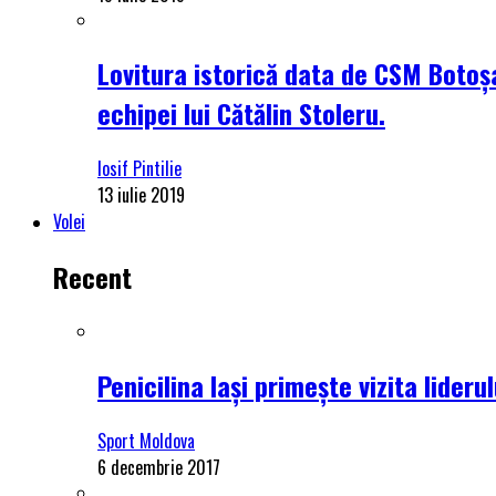
Lovitura istorică data de CSM Botoșa
echipei lui Cătălin Stoleru.
Iosif Pintilie
13 iulie 2019
Volei
Recent
Penicilina Iași primește vizita lider
Sport Moldova
6 decembrie 2017