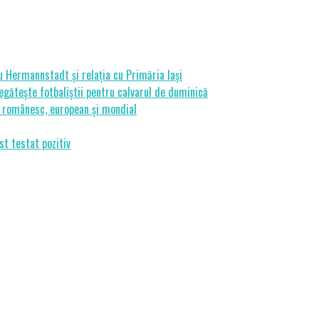
cu Hermannstadt și relația cu Primăria Iași
gătește fotbaliștii pentru calvarul de duminică
ui românesc, european și mondial
st testat pozitiv