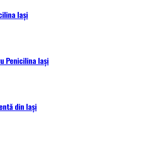
lina Iași
 Penicilina Iași
entă din Iași