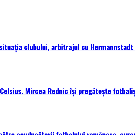
situația clubului, arbitrajul cu Hermannstadt ș
elsius. Mircea Rednic își pregătește fotbaliș
 către conducătorii fotbalului românesc, euro