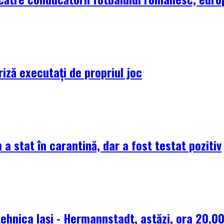
riză executați de propriul joc
 a stat în carantină, dar a fost testat pozitiv
tehnica Iași - Hermannstadt, astăzi, ora 20.0