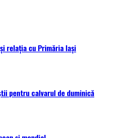
i relația cu Primăria Iași
tii pentru calvarul de duminică
pean și mondial