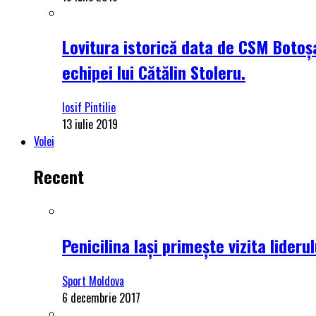
Lovitura istorică data de CSM Botoșa
echipei lui Cătălin Stoleru.
Iosif Pintilie
13 iulie 2019
Volei
Recent
Penicilina Iași primește vizita lider
Sport Moldova
6 decembrie 2017