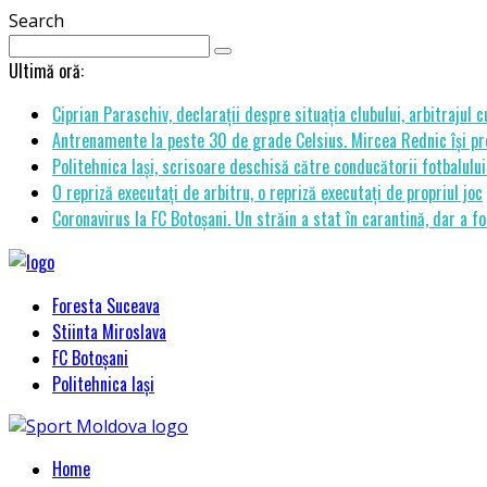
Search
Ultimă oră:
Ciprian Paraschiv, declarații despre situația clubului, arbitrajul 
Antrenamente la peste 30 de grade Celsius. Mircea Rednic își pre
Politehnica Iași, scrisoare deschisă către conducătorii fotbalul
O repriză executați de arbitru, o repriză executați de propriul joc
Coronavirus la FC Botoșani. Un străin a stat în carantină, dar a fo
Foresta Suceava
Stiinta Miroslava
FC Botoșani
Politehnica Iași
Home