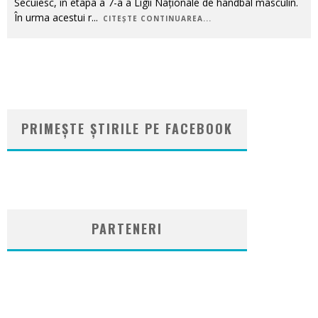
Secuiesc, în etapa a 7-a a Ligii Naționale de handbal masculin.
În urma acestui r
...
CITEȘTE CONTINUAREA...
PRIMEȘTE ȘTIRILE PE FACEBOOK
WordPress
booking
plugin
PARTENERI