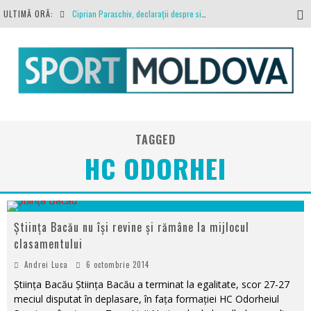
ULTIMĂ ORĂ:
Ciprian Paraschiv, declarații despre situația clubului, arbitrajul cu Hermannstadt și relația cu Primăria Iași
Antrenamente la peste 30 de grade Celsius. Mircea Rednic își pregătește fotbaliștii pentru calvarul de duminică
Politehnica Iași, scrisoare deschisă către conducătorii fotbalului românesc, european și mondial
O repriză executați de arbitru, o repriză executați de propriul joc
Coronavirus la FC Botoșani. Un străin a stat în carantină, dar a fost testat pozitiv
TAGGED
HC ODORHEI
Știința Bacău nu își revine și rămâne la mijlocul
clasamentului
Andrei Luca
6 octombrie 2014
Știința Bacău Știința Bacău a terminat la egalitate, scor 27-27
meciul disputat în deplasare, în fața formației HC Odorheiul