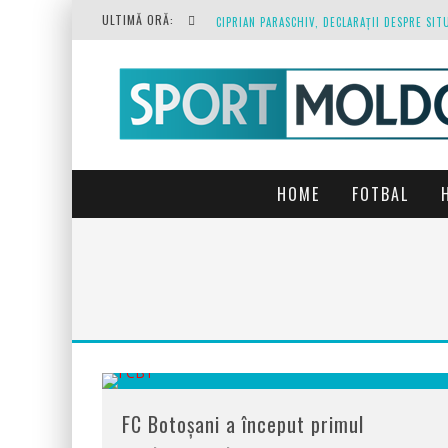
ULTIMĂ ORĂ:
O REPRIZĂ EXECUTAȚI DE ARBITRU, O REPRI
HOME
FOTBAL
FC Botoșani a început primul