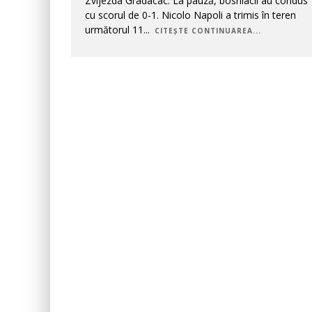
Zvijezda Gradacac. La pauză, bosniacii au condus
cu scorul de 0-1. Nicolo Napoli a trimis în teren
următorul 11
...
CITEȘTE CONTINUAREA...