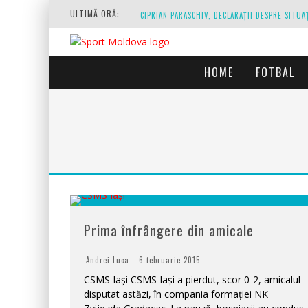
ULTIMĂ ORĂ:
HOME
FOTBAL
O REPRIZĂ EXECUTAȚI DE ARBITRU, O REPRIZĂ
Prima înfrângere din amicale
Andrei Luca
6 februarie 2015
CSMS Iași CSMS Iași a pierdut, scor 0-2, amicalul
disputat astăzi, în compania formației NK