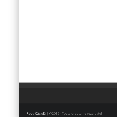
Radu Căciulă
| @2019 - Toate drepturile rezervate!