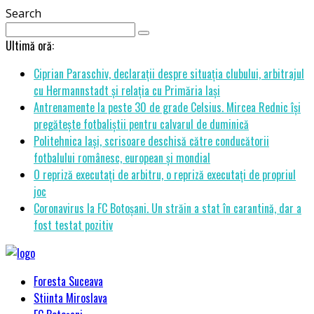
Search
Ultimă oră:
Ciprian Paraschiv, declarații despre situația clubului, arbitrajul
cu Hermannstadt și relația cu Primăria Iași
Antrenamente la peste 30 de grade Celsius. Mircea Rednic își
pregătește fotbaliștii pentru calvarul de duminică
Politehnica Iași, scrisoare deschisă către conducătorii
fotbalului românesc, european și mondial
O repriză executați de arbitru, o repriză executați de propriul
joc
Coronavirus la FC Botoșani. Un străin a stat în carantină, dar a
fost testat pozitiv
Foresta Suceava
Stiinta Miroslava