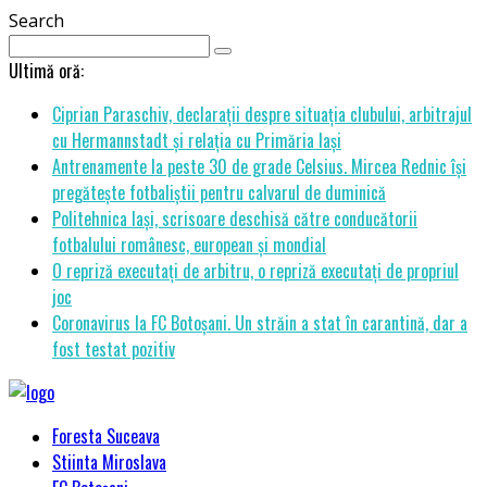
Search
Ultimă oră:
Ciprian Paraschiv, declarații despre situația clubului, arbitrajul
cu Hermannstadt și relația cu Primăria Iași
Antrenamente la peste 30 de grade Celsius. Mircea Rednic își
pregătește fotbaliștii pentru calvarul de duminică
Politehnica Iași, scrisoare deschisă către conducătorii
fotbalului românesc, european și mondial
O repriză executați de arbitru, o repriză executați de propriul
joc
Coronavirus la FC Botoșani. Un străin a stat în carantină, dar a
fost testat pozitiv
Foresta Suceava
Stiinta Miroslava