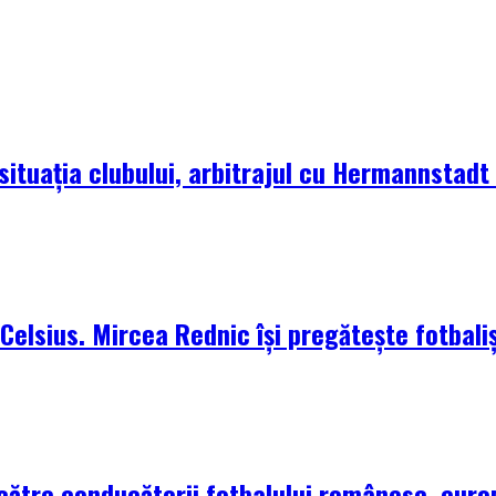
situația clubului, arbitrajul cu Hermannstadt ș
elsius. Mircea Rednic își pregătește fotbaliș
 către conducătorii fotbalului românesc, euro