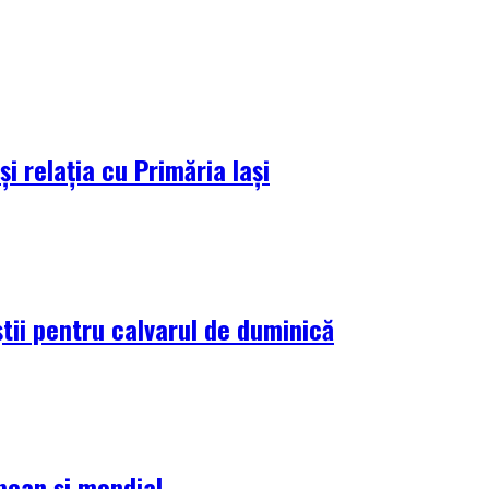
i relația cu Primăria Iași
tii pentru calvarul de duminică
pean și mondial