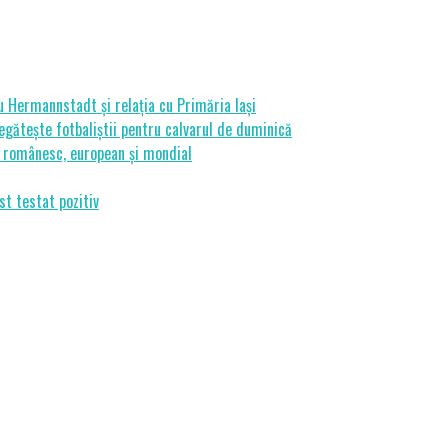
cu Hermannstadt și relația cu Primăria Iași
gătește fotbaliștii pentru calvarul de duminică
ui românesc, european și mondial
st testat pozitiv