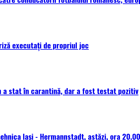
riză executați de propriul joc
 a stat în carantină, dar a fost testat pozitiv
tehnica Iași - Hermannstadt, astăzi, ora 20.0