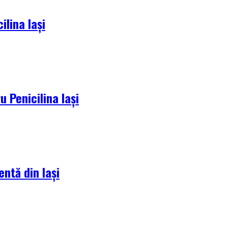
lina Iași
 Penicilina Iași
entă din Iași