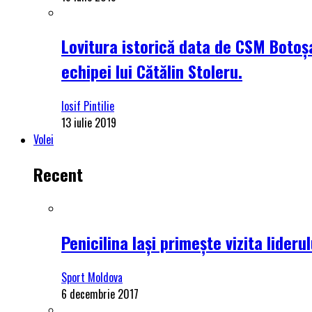
Lovitura istorică data de CSM Botoșa
echipei lui Cătălin Stoleru.
Iosif Pintilie
13 iulie 2019
Volei
Recent
Penicilina Iași primește vizita lider
Sport Moldova
6 decembrie 2017