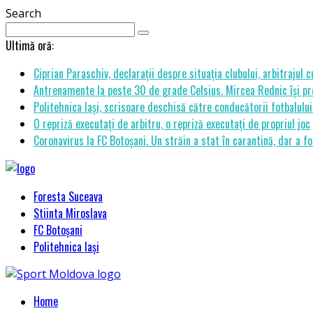
Search
Ultimă oră:
Ciprian Paraschiv, declarații despre situația clubului, arbitrajul 
Antrenamente la peste 30 de grade Celsius. Mircea Rednic își pre
Politehnica Iași, scrisoare deschisă către conducătorii fotbalul
O repriză executați de arbitru, o repriză executați de propriul joc
Coronavirus la FC Botoșani. Un străin a stat în carantină, dar a fo
Foresta Suceava
Stiinta Miroslava
FC Botoșani
Politehnica Iași
Home