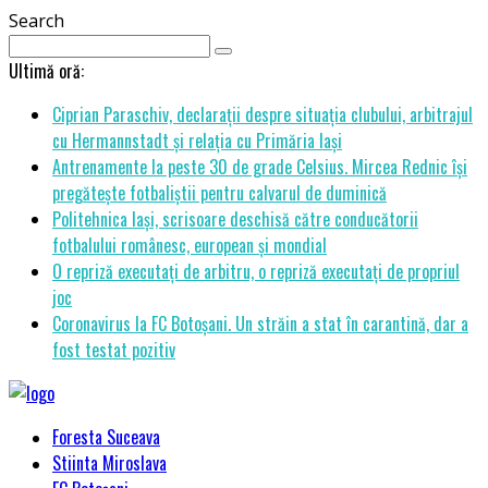
Search
Ultimă oră:
Ciprian Paraschiv, declarații despre situația clubului, arbitrajul
cu Hermannstadt și relația cu Primăria Iași
Antrenamente la peste 30 de grade Celsius. Mircea Rednic își
pregătește fotbaliștii pentru calvarul de duminică
Politehnica Iași, scrisoare deschisă către conducătorii
fotbalului românesc, european și mondial
O repriză executați de arbitru, o repriză executați de propriul
joc
Coronavirus la FC Botoșani. Un străin a stat în carantină, dar a
fost testat pozitiv
Foresta Suceava
Stiinta Miroslava