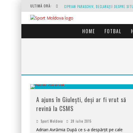
ULTIMĂ ORĂ:
HOME
FOTBAL
O REPRIZĂ EXECUTAȚI DE ARBITRU, O REPRI
A ajuns în Giulești, deși ar fi vrut să
revină la CSMS
Sport Moldova
28 iulie 2015
Adrian Avrămia După ce s-a despărțit pe cale