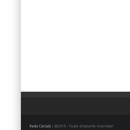
Radu Căciulă
| @2019 - Toate drepturile rezervate!