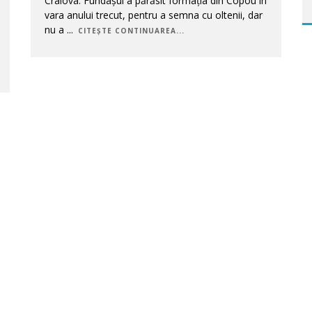
Craiova. Fundașul a părăsit formația din Copou în
vara anului trecut, pentru a semna cu oltenii, dar
nu a
...
CITEȘTE CONTINUAREA...