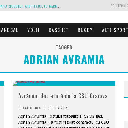
C
IPRIAN PARASCHIV, DECLARAȚII DESPRE SITUAȚIA CLUBULUI, ARBITRAJUL CU HERMANNSTADT ȘI RELAȚIA CU PRIMĂRIA IAȘI
POLITEHNIC
A
NTRENAMENTE LA PESTE 30 DE GRADE CELSIUS. MIRCEA REDNIC ÎȘI PREGĂTEȘTE FOTBALIȘTII PENTRU CALVARUL DE DUMINICĂ
P
OLITEHNICA IAȘI, SCRISOARE DESCHISĂ CĂTRE CONDUCĂTORII FOTBALULUI ROMÂNESC, EUROPEAN ȘI MONDIAL
HANDBAL
VOLEI
BASCHET
RUGBY
ALTE SPOR
ZĂ EXECUTAȚI DE PROPRIUL JOC
TAGGED
C
ORONAVIRUS LA FC BOTOȘANI. UN STRĂIN A STAT ÎN CARANTINĂ, DAR A FOST TESTAT POZITIV
ADRIAN AVRAMIA
Avrămia, dat afară de la CSU Craiova
Andrei Luca
23 iulie 2015
WordPress
Adrian Avrămia Fostului fotbalist al CSMS Iași,
booking
plugin
Adrian Avrămia, i-a fost reziliat contractul cu CSU